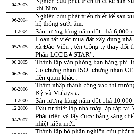
Nghiên cứu phát triển thiết kế sản x
04-2003
khí Nitơ.
Nghiên cứu phát triển thiết kế sản x
06-2004
hệ thống sưởi ấm.
Sản lượng hàng năm đốt phá 6,000 
11-2004
Hoàn tất việc mua đất xây dựng nhà
xã Đào Viên , tên Công ty thay đổi 
05-2005
Phần
LODE
★
STAR
”.
Thành lập văn phòng bán hàng phí T
08-2005
Có chứng nhận ISO, chứng nhận CE
06-2006
liên quan khác .
Thâm nhập thành công vào thị trườn
08-2006
K
ỳ và
Malaysia
.
Sản lượng hàng năm đốt phá 10,000
11-2006
Đầu tư thiết lập nhà máy lắp ráp tại 
12-2006
Phát triển và lấy được bằng sáng ch
04-2007
nhiệt kiểu mới.
Thành lập bộ phận nghiên cứu phát t