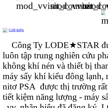
Giới thiệu
Công Ty LODE
★
STAR đư
luôn tập trung nghiên cứu phá
không khí nén và thiết bị tha
máy sấy khí kiểu đông lạnh,
nitơ PSA
được thị trường rấ
tiết kiệm năng lượng - máy sấ
, vv, nhãn hiệu đã đăng ký,
L