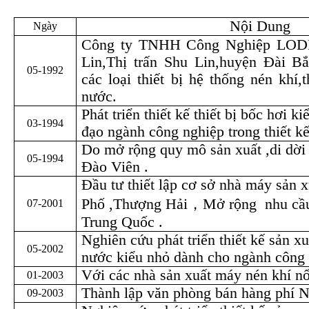
Nội Dung
Ngày
Công ty TNHH Công Nghiệp LOD
Lin,Thị trấn Shu Lin,huyện Đài Bắ
05-1992
các loại thiết bị hệ thống nén khí,t
nước.
Phát triển thiết kế thiết bị bốc hơi k
03-1994
đạo ngành công nghiệp trong thiết kế
Do mở rộng quy mô sản xuất ,di dời
05-1994
Đào Viên .
Đầu tư thiết lập cơ sở nhà máy sản x
Phố ,Thượng Hải
，
Mở rộng
nhu cầu
07-2001
Trung Qu
ốc .
Nghiên cứu phát triển thiết kế sản x
05-2002
nước kiểu nhỏ dành cho ngành công 
Với các nhà sản xuất máy nén khí n
01-2003
Thành lập văn phòng bán hàng phí
N
09-2003